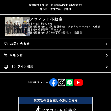
(窓口受付は17時まで)
営業時間：10:00〜18:00
定休日：年末年始、水曜日
アフィット不動産
【本社】〒880-0951
宮崎県宮崎市大塚町権現昔769 タクミヤモール2Ｆ C店舗
【城ケ崎事務所】〒880-0917
宮崎県宮崎市城ケ崎4丁目16番地22 １階西側
お問い合わせ
来店予約
オンライン相談
SNSをフォロー