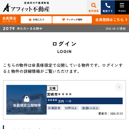
宮崎市の不動産情報
物件検索
電話する
MENU
会員限定
会員登録はこちら
お気に入り
マッチング物件
コンテンツ
2079
件ただいま公開中
2026.08.07更新
ログイン
LOGIN
こちらの物件は会員様限定で公開している物件です。ログインす
ると物件の詳細情報がご覧いただけます。
土地
宮崎市＊＊＊＊
****
万円
**坪
区画図有
50坪以上
接道6ｍ以上
更新日：2026.07.25