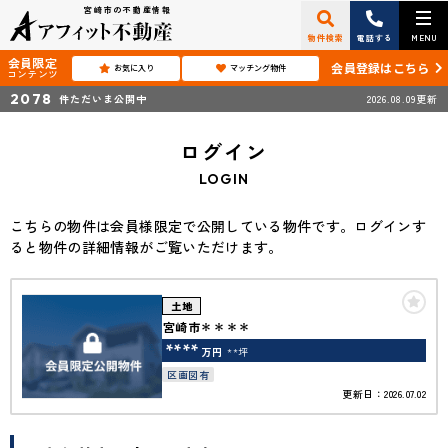
宮崎市の不動産情報
物件検索
電話する
MENU
会員限定
会員登録はこちら
お気に入り
マッチング物件
コンテンツ
2078
件ただいま公開中
2026.08.09更新
ログイン
LOGIN
こちらの物件は会員様限定で公開している物件です。ログインす
ると物件の詳細情報がご覧いただけます。
土地
宮崎市＊＊＊＊
****
万円
**坪
区画図有
更新日：2026.07.02