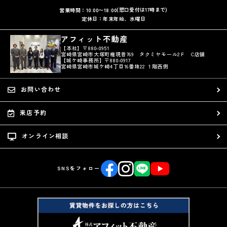
(窓口受付は17時まで)
営業時間：10:00〜18:00
定休日：年末年始、水曜日
アフィット不動産
【本社】〒880-0951
宮崎県宮崎市大塚町権現昔769 タクミヤモール2Ｆ C店舗
【城ケ崎事務所】〒880-0917
宮崎県宮崎市城ケ崎4丁目16番地22 １階西側
お問い合わせ
来店予約
オンライン相談
SNSをフォロー