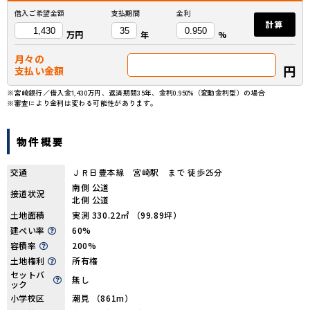
借入ご希望金額
支払期間
金利
計算
万円
年
%
月々の
円
支払い金額
※宮崎銀行／借入金1,430万円、返済期間35年、金利0.950%（変動金利型）の場合
※審査により金利は変わる可能性があります。
物件概要
交通
ＪＲ日豊本線 宮崎駅 まで 徒歩25分
南側 公道
接道状況
北側 公道
土地面積
実測 330.22㎡ （99.89坪）
建ぺい率
60%
容積率
200%
土地権利
所有権
セットバ
無し
ック
小学校区
潮見 （861m）