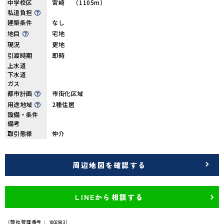
中学校区
宮崎 （1105m）
私道負担
建築条件
なし
地目
宅地
現況
更地
引渡時期
即時
上水道
下水道
ガス
都市計画
市街化区域
用途地域
2種住居
設備・条件
備考
取引態様
仲介
周辺地図を確認する
LINEから相談する
（弊社管理番号： 1002983）