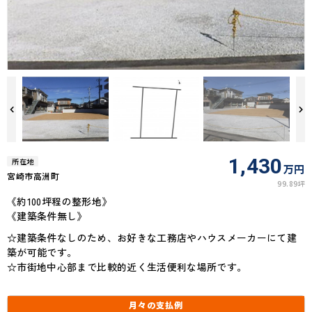
1,430
所在地
万円
宮崎市高洲町
99.89坪
《約100坪程の整形地》
《建築条件無し》
☆建築条件なしのため、お好きな工務店やハウスメーカーにて建
築が可能です。
☆市街地中心部まで比較的近く生活便利な場所です。
月々の
支払例