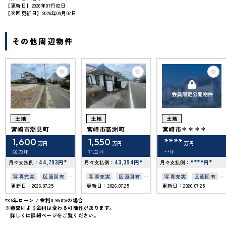
【更新日】2026年07月02日
【次回更新日】2026年09月02日
その他周辺物件
土地
土地
土地
宮崎市潮見町
宮崎市高洲町
宮崎市＊＊＊＊
1,600
1,550
****
万円
万円
万円
68.73坪
71.32坪
**坪
44,793
*
43,394
*
****
*
月々支払例：
円
月々支払例：
円
月々支払例：
円
写真充実
区画図有
写真充実
区画図有
写真充実
区画図有
更新日：2026.07.25
更新日：2026.07.25
更新日：2026.07.25
50坪以上
50坪以上
50坪以上
上下水道完備
接道6ｍ以上
*35年ローン / 金利0.950%の場合
※審査により金利は変わる可能性があります。
詳しくは詳細ページをご覧ください。