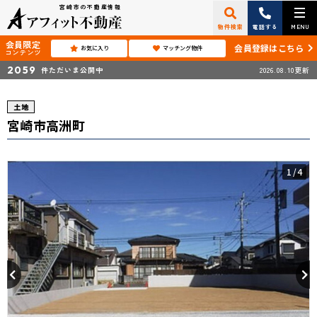
宮崎市の不動産情報
物件検索
電話する
MENU
会員限定
会員登録はこちら
お気に入り
マッチング物件
コンテンツ
2059
件ただいま公開中
2026.08.10更新
土地
宮崎市高洲町
1
/4