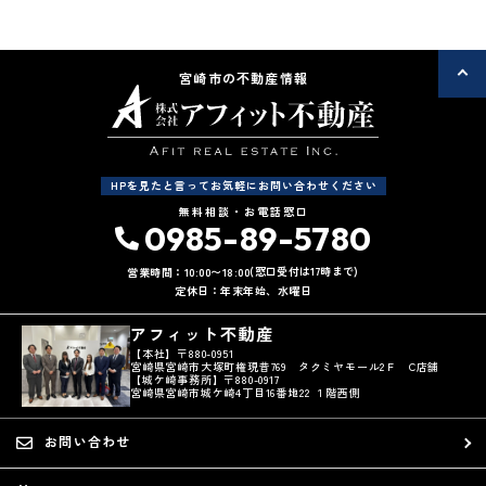
宮崎市の不動産情報
HPを見たと言ってお気軽にお問い合わせください
無料相談・お電話窓口
0985-89-5780
(窓口受付は17時まで)
営業時間：10:00〜18:00
定休日：年末年始、水曜日
アフィット不動産
【本社】〒880-0951
宮崎県宮崎市大塚町権現昔769 タクミヤモール2Ｆ C店舗
【城ケ崎事務所】〒880-0917
宮崎県宮崎市城ケ崎4丁目16番地22 １階西側
お問い合わせ