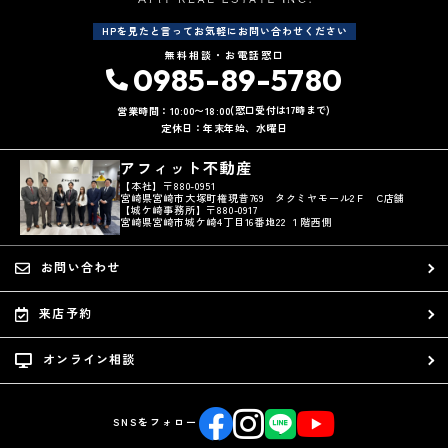
HPを見たと言ってお気軽にお問い合わせください
無料相談・お電話窓口
0985-89-5780
(窓口受付は17時まで)
営業時間：10:00〜18:00
定休日：年末年始、水曜日
アフィット不動産
【本社】〒880-0951
宮崎県宮崎市大塚町権現昔769 タクミヤモール2Ｆ C店舗
【城ケ崎事務所】〒880-0917
宮崎県宮崎市城ケ崎4丁目16番地22 １階西側
お問い合わせ
来店予約
オンライン相談
SNSをフォロー