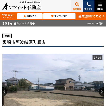
宮崎市の不動産情報
物件検索
電話する
MENU
会員限定
会員登録はこちら
お気に入り
マッチング物件
コンテンツ
2084
件ただいま公開中
2026.08.08更新
土地
宮崎市阿波岐原町乗広
1
/10