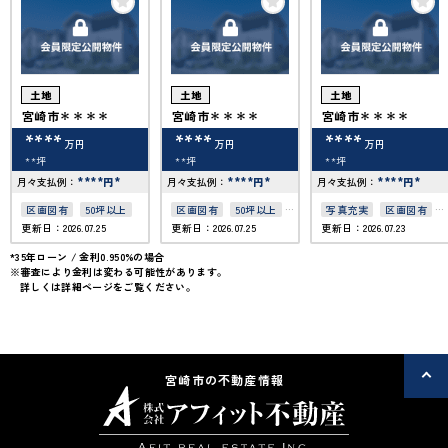
土地
土地
土地
宮崎市＊＊＊＊
宮崎市＊＊＊＊
宮崎市＊＊＊＊
****
****
****
万円
万円
万円
**坪
**坪
**坪
****
*
****
*
****
*
月々支払例：
円
月々支払例：
円
月々支払例：
円
区画図有
50坪以上
区画図有
50坪以上
写真充実
区画図有
更新日：2026.07.25
更新日：2026.07.25
更新日：2026.07.23
接道6ｍ以上
50坪以上
上下水道完備
*35年ローン / 金利0.950%の場合
※審査により金利は変わる可能性があります。
詳しくは詳細ページをご覧ください。
宮崎市の不動産情報