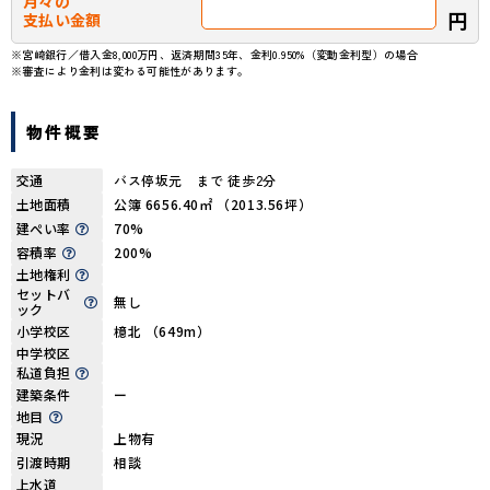
月々の
円
支払い金額
※宮崎銀行／借入金8,000万円、返済期間35年、金利0.950%（変動金利型）の場合
※審査により金利は変わる可能性があります。
物件概要
交通
バス停坂元 まで 徒歩2分
土地面積
公簿 6656.40㎡ （2013.56坪）
建ぺい率
70%
容積率
200%
土地権利
セットバ
無し
ック
小学校区
檍北 （649m）
中学校区
私道負担
建築条件
ー
地目
現況
上物有
引渡時期
相談
上水道