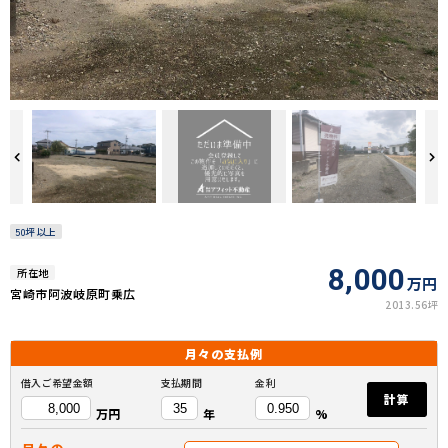
50坪以上
8,000
所在地
万円
宮崎市阿波岐原町乗広
2013.56坪
月々の
支払例
借入ご希望金額
支払期間
金利
計算
万円
年
%