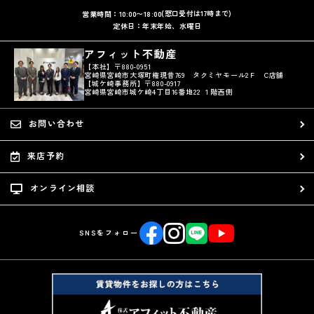
(窓口受付は17時まで)
営業時間：10:00〜18:00
定休日：年末年始、水曜日
アフィット不動産
【本社】〒880-0951
宮崎県宮崎市大塚町権現昔769 タクミヤモール2Ｆ C店舗
【城ケ崎事務所】〒880-0917
宮崎県宮崎市城ケ崎4丁目16番地22 １階西側
お問い合わせ
来店予約
オンライン相談
SNSをフォロー