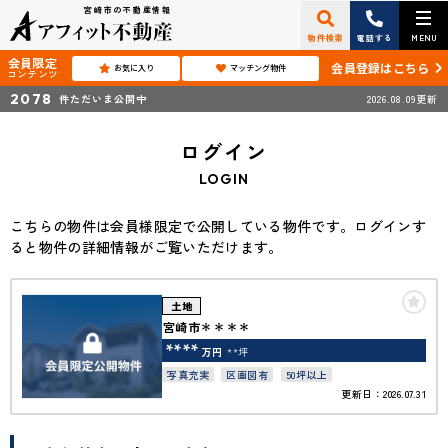
宮崎市の不動産情報
物件検索
電話する
MENU
会員限定
会員登録はこちら
お気に入り
マッチング物件
コンテンツ
2078
件ただいま公開中
2026.08.09更新
ログイン
LOGIN
こちらの物件は会員様限定で公開している物件です。ログインす
ると物件の詳細情報がご覧いただけます。
土地
宮崎市＊＊＊＊
****
万円
**坪
写真充実
区画図有
50坪以上
更新日：2026.07.31