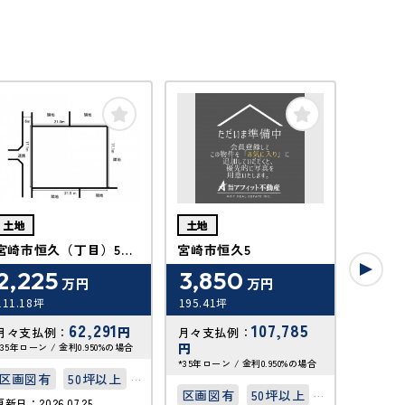
土地
土地
土地
宮崎市恒久（丁目）5丁
宮崎市恒久5
宮崎市
目
2,225
3,850
***
万円
万円
111.18坪
195.41坪
**坪
62,291
107,785
円
月々支払例：
月々支払例：
月々支
円
*35年ローン / 金利0.950%の場合
*35年ロー
*35年ローン / 金利0.950%の場合
区画図有
50坪以上
写真充
区画図有
50坪以上
更新日：2026.07.25
更新日：20