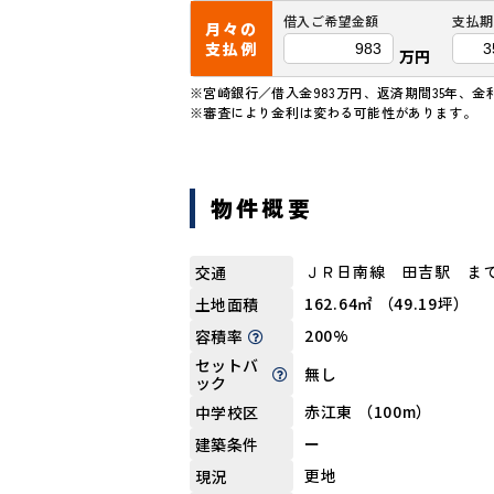
借入ご希望金額
支払期
月々の
支払例
万円
※宮崎銀行／借入金983万円、返済期間35年、金利
※審査により金利は変わる可能性があります。
物件概要
ＪＲ日南線 田吉駅 まで
交通
162.64㎡ （49.19坪）
土地面積
200%
容積率
セットバ
無し
ック
赤江東 （100m）
中学校区
ー
建築条件
更地
現況