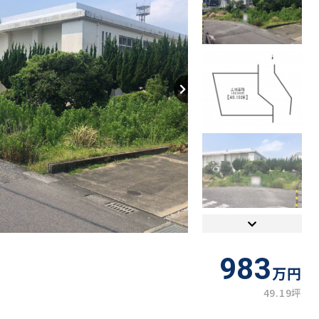
【間取り】
983
万円
49.19坪