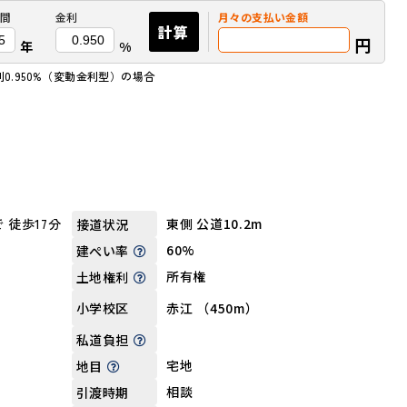
間
金利
月々の
支払い金額
計算
円
年
%
0.950%（変動金利型）の場合
 徒歩17分
東側 公道10.2m
接道状況
60%
建ぺい率
所有権
土地権利
赤江 （450m）
小学校区
私道負担
宅地
地目
相談
引渡時期