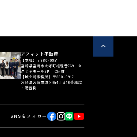
以上
アフィット不動産
【本社】〒880-0951
宮崎県宮崎市大塚町権現昔769 タ
クミヤモール2Ｆ C店舗
【城ケ崎事務所】〒880-0917
宮崎県宮崎市城ケ崎4丁目16番地22
１階西側
SNSをフォロー