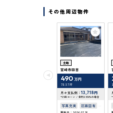
その他周辺物件
土地
宮崎市田吉
490
万円
78.57坪
13,718
円
月々支払例：
*35年ローン / 金利0.950%の場合
写真充実
区画図有
更新日：2026.07.25