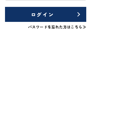
ログイン
パスワードを忘れた方はこちら≫
土地
＊＊＊＊
宮崎市田吉
*
850
万円
万円
60.50坪
****
23,796
円
円
払例：
月々支払例：
ン / 金利0.950%の場合
*35年ローン / 金利0.950%の場合
実
区画図有
区画図有
50坪以上
26.03.26
更新日：2026.02.27