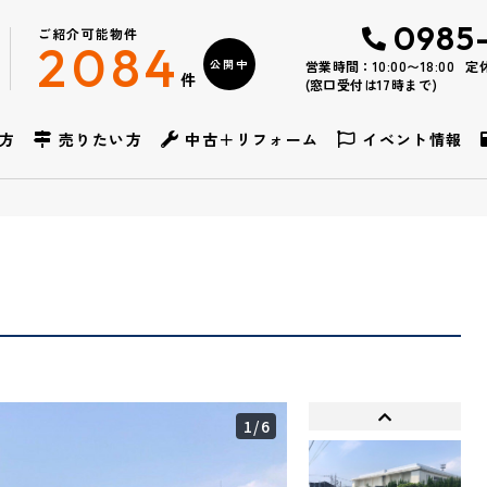
0985
ご紹介可能物件
2084
公開中
営業時間：10:00〜18:00
定
件
(窓口受付は17時まで)
方
売りたい方
中古＋リフォーム
イベント情報
1
/6