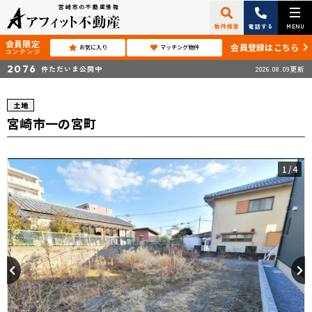
宮崎市の不動産情報
物件検索
電話する
MENU
会員限定
会員登録はこちら
お気に入り
マッチング物件
コンテンツ
2076
件ただいま公開中
2026.08.09更新
土地
宮崎市一の宮町
1
/4