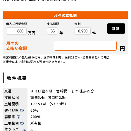
月々の
支払例
借入ご希望金額
支払期間
金利
計算
万円
年
%
月々の
円
支払い金額
※宮崎銀行／借入金880万円、返済期間35年、金利0.950%（変動金利型）の場合
※審査により金利は変わる可能性があります。
物件概要
交通
ＪＲ日豊本線 宮崎駅 まで 徒歩26分
接道状況
南側5.4m 間口約2.5m
土地面積
177.51㎡ （53.69坪）
建ぺい率
60%
容積率
200%
土地権利
所有権
セットバ
無し