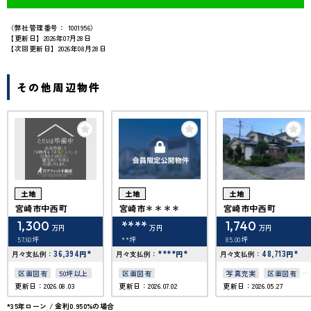
（弊社管理番号： 1001956）
【更新日】2026年07月28日
【次回更新日】2026年08月28日
その他周辺物件
土地
土地
土地
宮崎市中西町
宮崎市＊＊＊＊
宮崎市中西町
1,300
****
1,740
万円
万円
万円
57.60坪
**坪
85.00坪
36,394
*
****
*
48,713
*
月々支払例：
円
月々支払例：
円
月々支払例：
円
区画図有
50坪以上
区画図有
写真充実
区画図有
更新日：2026.08.03
更新日：2026.07.02
更新日：2026.05.27
50坪以上
*35年ローン / 金利0.950%の場合