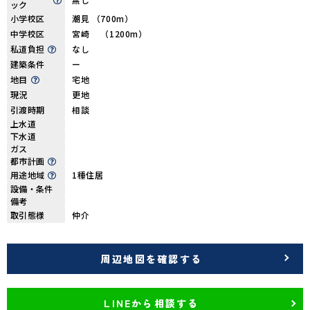
ック
小学校区
潮見 （700m）
中学校区
宮崎 （1200m）
私道負担
なし
建築条件
ー
地目
宅地
現況
更地
引渡時期
相談
上水道
下水道
ガス
都市計画
用途地域
1種住居
設備・条件
備考
取引態様
仲介
周辺地図を確認する
LINEから相談する