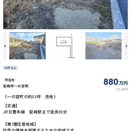
50坪以上
880
所在地
万円
宮崎市一の宮町
53.69坪
《一の宮町の約53坪 売地》
【交通】
JR日豊本線 宮崎駅まで徒歩26分
【第1種住居地域】
住居の環境を保護するための地域です。