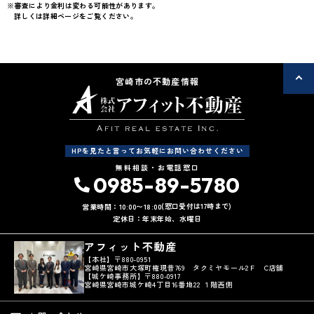
※審査により金利は変わる可能性があります。
詳しくは詳細ページをご覧ください。
宮崎市の不動産情報
HPを見たと言ってお気軽にお問い合わせください
無料相談・お電話窓口
0985-89-5780
(窓口受付は17時まで)
営業時間：10:00〜18:00
定休日：年末年始、水曜日
アフィット不動産
【本社】〒880-0951
宮崎県宮崎市大塚町権現昔769 タクミヤモール2Ｆ C店舗
【城ケ崎事務所】〒880-0917
宮崎県宮崎市城ケ崎4丁目16番地22 １階西側