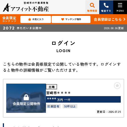
宮崎市の不動産情報
物件検索
電話する
MENU
会員限定
会員登録はこちら
お気に入り
マッチング物件
コンテンツ
2072
件ただいま公開中
2026.08.06更新
ログイン
LOGIN
こちらの物件は会員様限定で公開している物件です。ログインす
ると物件の詳細情報がご覧いただけます。
土地
宮崎市＊＊＊＊
****
万円
**坪
区画図有
50坪以上
更新日：2026.07.25