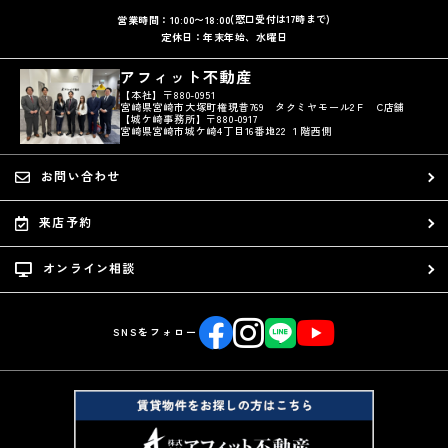
(窓口受付は17時まで)
営業時間：10:00〜18:00
定休日：年末年始、水曜日
アフィット不動産
【本社】〒880-0951
宮崎県宮崎市大塚町権現昔769 タクミヤモール2Ｆ C店舗
【城ケ崎事務所】〒880-0917
宮崎県宮崎市城ケ崎4丁目16番地22 １階西側
お問い合わせ
来店予約
オンライン相談
SNSをフォロー