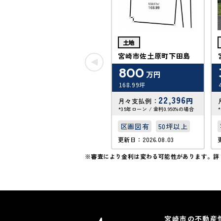
土地
宮崎市佐土原町下田島
800
万円
168.99坪
22,396
円
月々支払例：
*35年ローン / 金利0.950%の場合
区画図有
50坪以上
更新日：2026.08.03
※審査により金利は変わる可能性があります。
詳
宮崎市の不動産