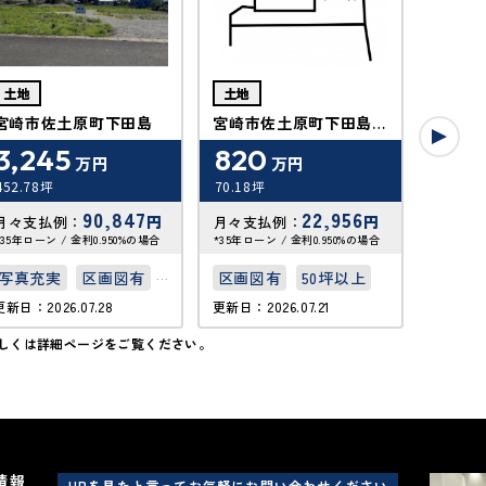
土地
土地
土地
宮崎市佐土原町下田島
宮崎市佐土原町下田島
宮崎市
字宮本9号地
字宮本
3,245
820
88
万円
万円
452.78坪
70.18坪
84.71坪
90,847
22,956
円
円
月々支払例：
月々支払例：
月々支
*35年ローン / 金利0.950%の場合
*35年ローン / 金利0.950%の場合
*35年ロー
写真充実
区画図有
区画図有
50坪以上
区画図
更新日：2026.07.28
更新日：2026.07.21
更新日：20
50坪以上
しくは詳細ページをご覧ください。
情報
HPを見たと言ってお気軽にお問い合わせください