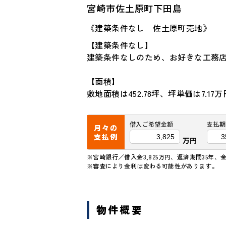
宮崎市佐土原町下田島
《建築条件なし 佐土原町売地》
【建築条件なし】
建築条件なしのため、お好きな工務
【面積】
敷地面積は452.78坪、坪単価は7.17
借入ご希望金額
支払期
月々の
支払例
万円
※宮崎銀行／借入金3,825万円、返済期間35年、金
※審査により金利は変わる可能性があります。
物件概要