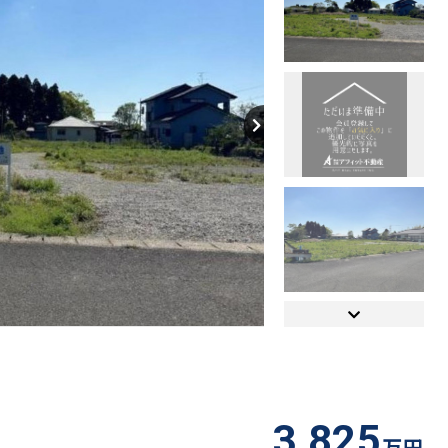
【間取り】
3,825
万円