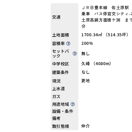
ＪＲ日豊本線 佐土原駅
乗車 バス停宮交シティ-
交通
土原高鍋方面徳ケ渕 まで
分
1700.34㎡ （514.35坪）
土地面積
200%
容積率
セットバ
無し
ック
久峰 （4080m）
中学校区
なし
建築条件
更地
現況
上水道
ガス
用途地域
設備・条件
備考
仲介
取引態様