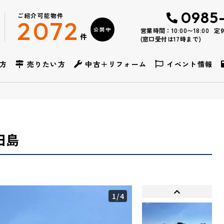
0985
ご紹介可能物件
2072
公開中
営業時間：10:00〜18:00
定
件
(窓口受付は17時まで)
方
売りたい方
中古＋リフォーム
イベント情報
田島
1
/4