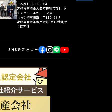
【本社】〒880-0951
宮崎県宮崎市大塚町権現昔769 タ
クミヤモール2Ｆ C店舗
【城ケ崎事務所】〒880-0917
宮崎県宮崎市城ケ崎4丁目16番地22
１階西側
SNSをフォロー