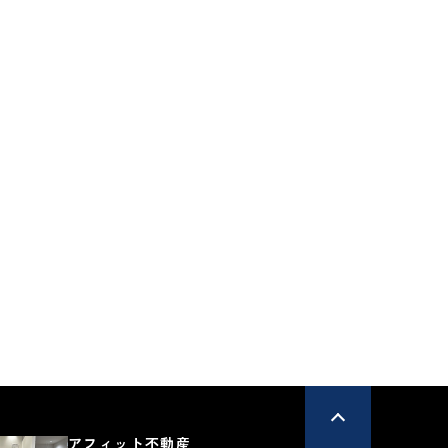
土地
佐土原町下田島
宮崎市佐土原町下田島
3号地
字宮本2号地
0
950
万円
万円
60.46坪
24,636
26,596
円
円
払例：
月々支払例：
ン / 金利0.950%の場合
*35年ローン / 金利0.950%の場合
有
50坪以上
区画図有
50坪以上
26.07.21
更新日：2026.07.21
アフィット不動産