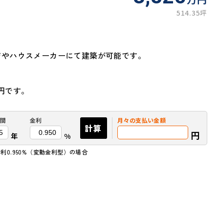
514.35坪
店やハウスメーカーにて建築が可能です。
万円です。
間
金利
月々の
支払い金額
計算
円
年
%
利0.950%（変動金利型）の場合