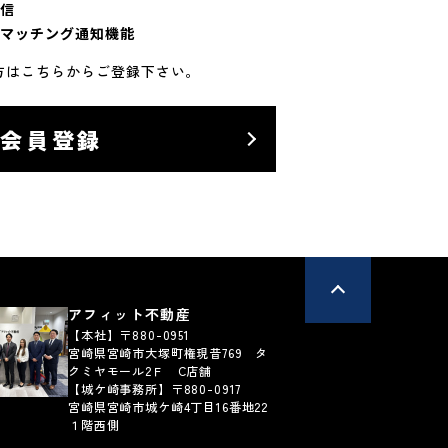
信
マッチング通知機能
方はこちらからご登録下さい。
料会員登録
アフィット不動産
【本社】〒880-0951
宮崎県宮崎市大塚町権現昔769 タ
クミヤモール2Ｆ C店舗
【城ケ崎事務所】〒880-0917
宮崎県宮崎市城ケ崎4丁目16番地22
１階西側