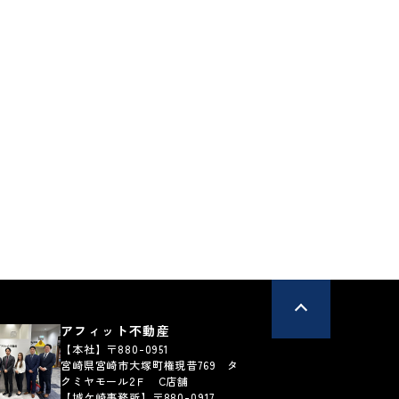
土地
新名爪
宮崎市広原
0
350
万円
万円
72.59坪
11,198
9,798
円
円
払例：
月々支払例：
ン / 金利0.950%の場合
*35年ローン / 金利0.950%の場合
有
区画図有
50坪以上
26.07.02
更新日：2026.04.29
ｍ以上
道完備
アフィット不動産
【本社】〒880-0951
宮崎県宮崎市大塚町権現昔769 タ
クミヤモール2Ｆ C店舗
【城ケ崎事務所】〒880-0917