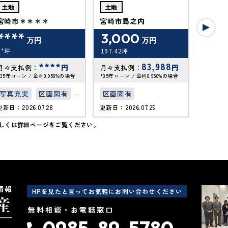
土地
土地
土地
宮崎市＊＊＊＊
宮崎市島之内
宮崎市
****
3,000
40
万円
万円
**坪
197.42坪
26.57坪
****
83,988
円
円
月々支払例：
月々支払例：
月々支
*35年ローン / 金利0.950%の場合
*35年ローン / 金利0.950%の場合
*35年ロー
写真充実
区画図有
区画図有
区画図
更新日：2026.07.28
更新日：2026.07.25
更新日：20
50坪以上
接道6
しくは詳細ページをご覧ください。
接道6ｍ以上
上下水
情報
HPを見たと言ってお気軽にお問い合わせください
無料相談・お電話窓口
0985-89-5780