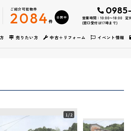
0985
ご紹介可能物件
2084
公開中
営業時間：10:00〜18:00
定
件
(窓口受付は17時まで)
方
売りたい方
中古＋リフォーム
イベント情報
1
/2