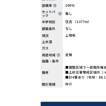
200%
容積率
セットバ
無し
ック
住吉 （1377m）
中学校区
なし
建築条件
上物有
現況
上水道
ガス
定無
用途地域
設備・条件
■調整区域で一部既存権あ
■土砂災害警戒区域内（
備考
■計4筆あり（宅地：86.1
仲介
取引態様