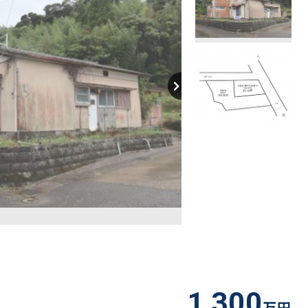
【間取り】
1,300
万円