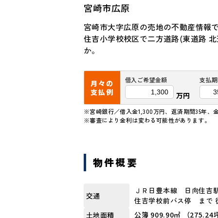
宮崎市広原
宮崎市大字広原の売地の不動産情報で
住吉小学校校区で二方道路(東道路 
か。
借入ご希望金額
支払期
月々の
支払例
万円
※宮崎銀行／借入金1,300万円、返済期間35年、金
※審査により金利は変わる可能性があります。
物件概要
ＪＲ日豊本線 日向住吉
交通
住吉学校前バス停 まで 
公簿 909.90㎡ （275.2
土地面積