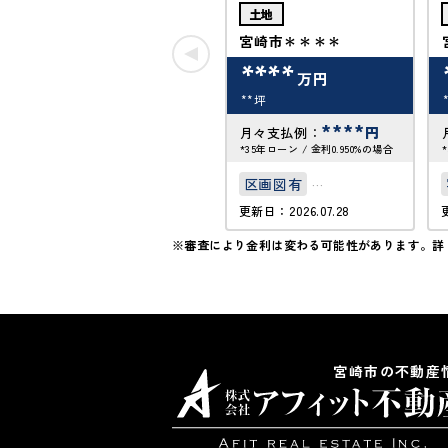
土地
宮崎市＊＊＊＊
****
万円
**坪
****
円
月々支払例：
*35年ローン / 金利0.950%の場合
区画図有
更新日：2026.07.28
接道6ｍ以上
※審査により金利は変わる可能性があります。
詳
宮崎市の不動産