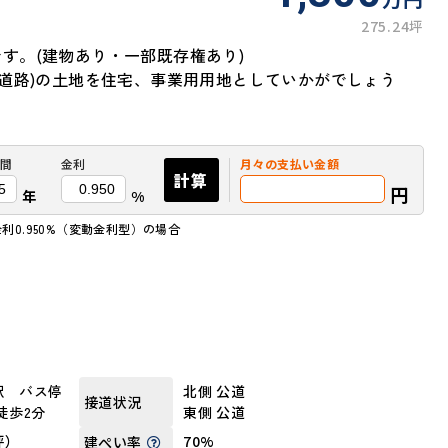
275.24坪
す。(建物あり・一部既存権あり)
北道路)の土地を住宅、事業用用地としていかがでしょう
間
金利
月々の
支払い金額
計算
円
年
%
利0.950%（変動金利型）の場合
駅 バス停
北側 公道
接道状況
徒歩2分
東側 公道
4坪）
70%
建ぺい率