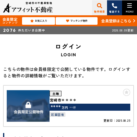
宮崎市の不動産情報
物件検索
電話する
MENU
会員限定
会員登録はこちら
お気に入り
マッチング物件
コンテンツ
2076
件ただいま公開中
2026.08.09更新
ログイン
LOGIN
こちらの物件は会員様限定で公開している物件です。ログインす
ると物件の詳細情報がご覧いただけます。
土地
宮崎市＊＊＊＊
****
万円
**坪
区画図有
更新日：2025.08.25