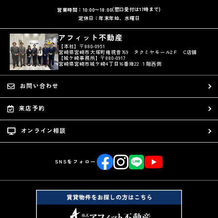
(窓口受付は17時まで)
営業時間：10:00〜18:00
定休日：年末年始、水曜日
アフィット不動産
【本社】〒880-0951
宮崎県宮崎市大塚町権現昔769 タクミヤモール2Ｆ C店舗
【城ケ崎事務所】〒880-0917
宮崎県宮崎市城ケ崎4丁目16番地22 １階西側
お問い合わせ
来店予約
オンライン相談
SNSをフォロー