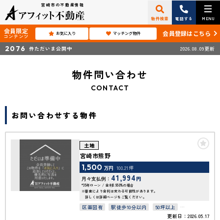
宮崎市の不動産情報
物件検索
電話する
MENU
会員限定
会員登録はこちら
お気に入り
マッチング物件
コンテンツ
2076
件ただいま公開中
2026.08.09更新
物件問い合わせ
CONTACT
お問い合わせする物件
土地
宮崎市熊野
1,500
万円
100.21坪
41,994
月々支払例：
円
*35年ローン / 金利0.950%の場合
※審査により金利は変わる可能性があります。
詳しくは詳細ページをご覧ください。
区画図有
駅徒歩10分以内
50坪以上
更新日：2026.05.17
接道6ｍ以上
上下水道完備