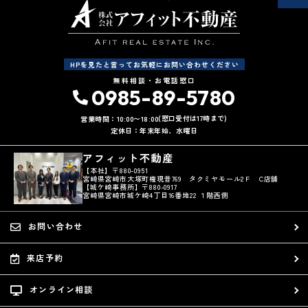
(4) お客さま情報の漏洩、紛失、改ざん等を防止するために必要な 対策
を講じて適切な管理を行います。
(5) 保有するお客さま情報について、お客さま本人からの開示、訂正、
削除、利用停止の依頼を所定の窓口でお受けして、誠意をもって対応い
たします。
HPを見たと言ってお気軽にお問い合わせください
具体的には、以下の内容に従ってお客さま情報の取り扱いをいたしま
無料相談・お電話窓口
す。
0985-89-5780
３．お客様の情報の利用目的
(窓口受付は17時まで)
営業時間：10:00〜18:00
定休日：年末年始、水曜日
当社は、不動産についてのサービスをお客さまにご利用いただくにあた
り、各種の申込みの受付、訪問、提案、見積、各種の工事やサービス提
アフィット不動産
供等の機会に、当社が直接あるいは協力会社又は業務委託先等を通じ
て、お客さまの個人情報（お客さまの電子メールアドレス、氏名、住
【本社】〒880-0951
宮崎県宮崎市大塚町権現昔769 タクミヤモール2Ｆ C店舗
所、電話番号等）を取得いたしますが、これらの個人情報は下記の目的
【城ケ崎事務所】〒880-0917
に利用させていただきます。
宮崎県宮崎市城ケ崎4丁目16番地22 １階西側
(1) 不動産についてのサービスの提供
お問い合わせ
(2) 不動産についてのサービスのアフターサービスの提供
(3) 不動産についてのサービスのお知らせ・ＰＲ、調査・データ集積、
研究開発
来店予約
(4) ウェブサイトシステム管理会社（以下「サイト管理会社」といいま
す。）への提供。
オンライン相談
(5) 同社が運営している系列サービス（カフェ（-15℃）・エステ
（GTELSPA）等）への提供。