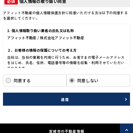
個人情報の取り扱い同意
必須
アフィット不動産の個人情報保護方針に同意いただける方は以下の同意する
を選択してください。
1. 個人情報取り扱い業者の氏名又は名称
アフィット不動産 / 株式会社アフィット不動産
２．お客様の情報の保護についての考え方
当社は、当社の業務を円滑に行うため、お客さまの電子メールアドレス
をはじめ、氏名、住所、電話番号等の情報を収集・利用させていただい
ております。
当社は、これらのお客さまの個人情報（以下「お客さま情報」といいま
す。）の適正な保護を重大な責務と認識し、この責務を果たすために、
同意する
同意しない
次の方針の下でお客さま情報を取り扱います。
(1) お客さま情報に適用される個人情報の保護に関する法律その他の関
係法令を遵守し、適切に取り扱います。また、適宜取扱いの改善に努め
送信
ます。
(2) お客さま情報の取扱いに関する規程を明確にし、従業者に周知徹底
します。また、取引先等に対しても適切にお客さま情報を取り扱うよう
に要請します。
(3) お客さま情報の収集に際しては、利用目的を特定して通知または公
表し、その利用目的にしたがってお客さま情報を取り扱います。
宮崎市の不動産情報