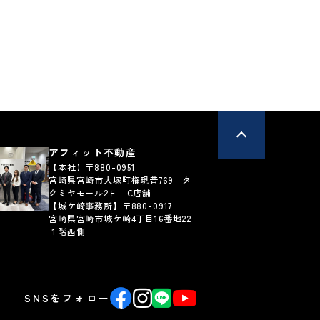
、その利用目的
講じて適切な管理
、利用停止の依
アフィット不動産
【本社】〒880-0951
宮崎県宮崎市大塚町権現昔769 タ
各種の申込み
クミヤモール2Ｆ C店舗
直接あるいは
【城ケ崎事務所】〒880-0917
メールアドレ
宮崎県宮崎市城ケ崎4丁目16番地22
１階西側
記の目的に利
SNSをフォロー
開発