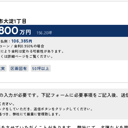
市大淀1丁目
,800
万円
156.20坪
106,385
支払例：
円
年ローン / 金利0.950%の場合
査により金利は変わる可能性があります。
しくは詳細ページをご覧ください。
充実
区画図有
50坪以上
の入力が必要です。下記フォームに必要事項をご記入後、送
ください。
ックをしていただき、送信ボタンをクリックしてください。
基づき、弊社にて厳重に管理致します。
をさせていただくことがあります。 弊社にて、名簿などを