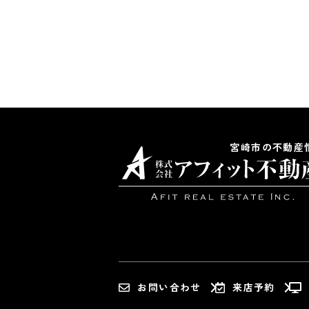
(3) お客さ
にしたがって
(4) お客さ
を行います。
(5) 保有す
頼を所定の窓
具体的には、
宮崎市の不動産
３．お客様の
当社は、不動
の受付、訪問
協力会社又は
ス、氏名、住
用させていた
(1) 不動産
お問い合わせ
来店予約
(2) 不動産
(3) 不動産