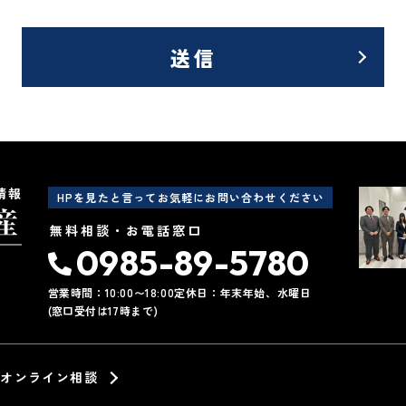
ま情報の収集に際しては、利用目的を特定して通知または公表し
お客さま情報を取り扱います。
送信
ま情報の漏洩、紛失、改ざん等を防止するために必要な 対策を
るお客さま情報について、お客さま本人からの開示、訂正、削除
口でお受けして、誠意をもって対応いたします。
以下の内容に従ってお客さま情報の取り扱いをいたします。
情報
HPを見たと言ってお気軽にお問い合わせください
情報の利用目的
無料相談・お電話窓口
産についてのサービスをお客さまにご利用いただくにあたり、
0985-89-5780
、提案、見積、各種の工事やサービス提供等の機会に、当社が
業務委託先等を通じて、お客さまの個人情報（お客さまの電子
営業時間：10:00〜18:00
定休日：年末年始、水曜日
所、電話番号等）を取得いたしますが、これらの個人情報は下
(窓口受付は17時まで)
だきます。
についてのサービスの提供
オンライン相談
についてのサービスのアフターサービスの提供
についてのサービスのお知らせ・ＰＲ、調査・データ集積、研究