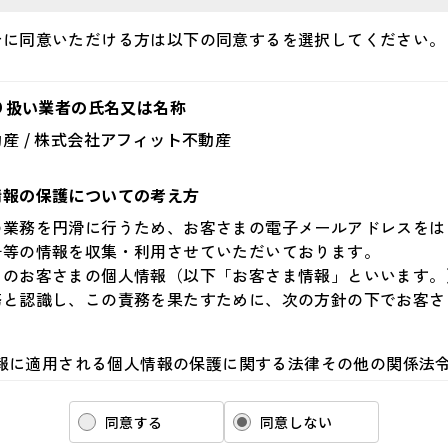
針に同意いただける方は以下の同意するを選択してください。
取り扱い業者の氏名又は名称
産 / 株式会社アフィット不動産
情報の保護についての考え方
の業務を円滑に行うため、お客さまの電子メールアドレスをは
号等の情報を収集・利用させていただいております。
らのお客さまの個人情報（以下「お客さま情報」といいます。
務と認識し、この責務を果たすために、次の方針の下でお客さ
ま情報に適用される個人情報の保護に関する法律その他の関係法
ます。また、適宜取扱いの改善に努めます。
ま情報の取扱いに関する規程を明確にし、従業者に周知徹底しま
同意する
同意しない
も適切にお客さま情報を取り扱うように要請します。