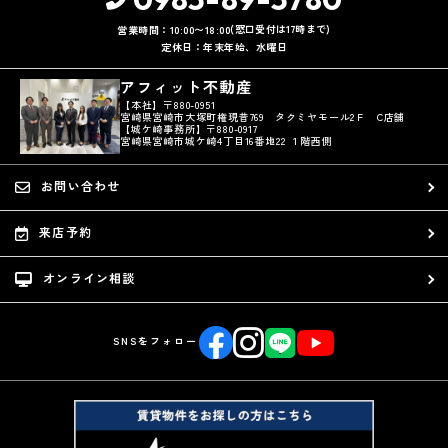
(窓口受付は17時まで)
営業時間：10:00〜18:00
定休日：年末年始、水曜日
アフィット不動産
【本社】〒880-0951
宮崎県宮崎市大塚町権現昔769 タクミヤモール2Ｆ C店舗
【城ケ崎事務所】〒880-0917
宮崎県宮崎市城ケ崎4丁目16番地22 １階西側
お問い合わせ
来店予約
オンライン相談
SNSをフォロー