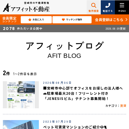
宮崎市の不動産情報
物件検索
電話する
MENU
会員限定
会員登録はこちら
お気に入り
マッチング物件
コンテンツ
2078
件ただいま公開中
2026.08.09更新
アフィットブログ
AFIT BLOG
2
件
1〜2件目を表示
2026年08月06日
🏢宮崎市中心部でオフィスをお探しの法人様へ
🚗駐車場最大20台！フリーレント付き
「JENESISビル」テナント募集開始！
カテゴリ：
賃貸
2023年07月29日
ペット可賃貸マンションのご紹介🐶🐈