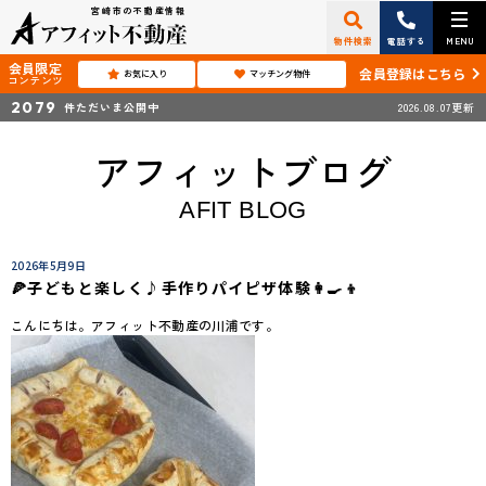
宮崎市の不動産情報
物件検索
電話する
MENU
会員限定
会員登録はこちら
お気に入り
マッチング物件
コンテンツ
2079
件ただいま公開中
2026.08.07更新
アフィットブログ
AFIT BLOG
2026年5月9日
🍕子どもと楽しく♪手作りパイピザ体験👩‍🍳👦
こんにちは。アフィット不動産の川浦です。