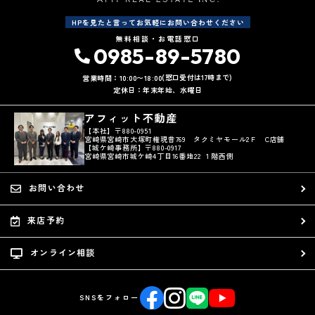
HPを見たと言ってお気軽にお問い合わせください
無料相談・お電話窓口
0985-89-5780
(窓口受付は17時まで)
営業時間：10:00〜18:00
定休日：年末年始、水曜日
アフィット不動産
【本社】〒880-0951
宮崎県宮崎市大塚町権現昔769 タクミヤモール2Ｆ C店舗
【城ケ崎事務所】〒880-0917
宮崎県宮崎市城ケ崎4丁目16番地22 １階西側
お問い合わせ
来店予約
オンライン相談
SNSをフォロー