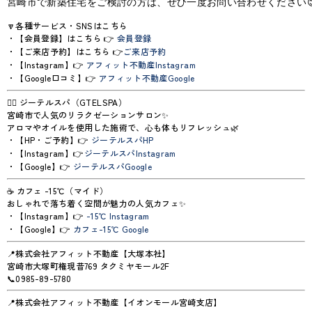
宮崎市で新築住宅をご検討の方は、ぜひ一度お問い合わせください
🔽各種サービス・SNSはこちら
・【会員登録】はこちら 👉
会員登録
・【ご来店予約】はこちら 👉
ご来店予約
・【Instagram】👉
アフィット不動産Instagram
・【Google口コミ】👉
アフィット不動産Google
💆‍♀️ ジーテルスパ（GTELSPA）
宮崎市で人気のリラクゼーションサロン✨
アロマやオイルを使用した施術で、心も体もリフレッシュ🌿
・【HP・ご予約】👉
ジーテルスパHP
・【Instagram】👉
ジーテルスパInstagram
・【Google】👉
ジーテルスパGoogle
☕ カフェ -15℃（マイド）
おしゃれで落ち着く空間が魅力の人気カフェ✨
・【Instagram】👉
-15℃ Instagram
・【Google】👉
カフェ-15℃ Google
📍株式会社アフィット不動産【大塚本社】
宮崎市大塚町権現昔769 タクミヤモール2F
📞0985-89-5780
📍株式会社アフィット不動産【イオンモール宮崎支店】