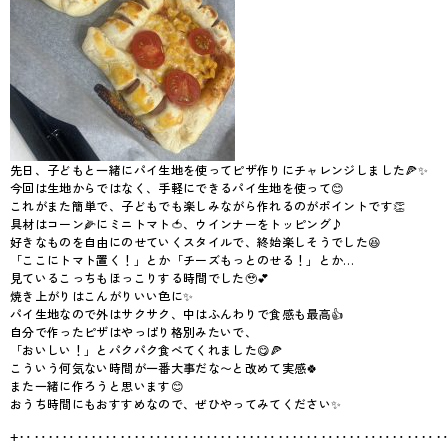
先日、子どもと一緒にパイ生地を使ってピザ作りにチャレンジしました🍕✨
今回は生地からではなく、手軽にできるパイ生地を使って😊
これがまた簡単で、子どもでも楽しみながら作れるのがポイントです👏
具材はコーン🌽にミニトマト🍅、ウインナーをトッピング♪
好きなものを自由にのせていくスタイルで、終始楽しそうでした😆
「ここにトマト置く！」とか「チーズもっとのせる！」とか…
見ているこっちもほっこりする時間でした🥹💕
焼き上がりはこんがりいい色に✨
パイ生地なので外はサクサク、中はふんわりで食感も最高👍
自分で作ったピザはやっぱり格別みたいで、
「おいしい！」とパクパク食べてくれました😋🍕
こういう何気ない時間が一番大事だな〜と改めて実感🍀
また一緒に作ろうと思います😊
おうち時間にもおすすめなので、ぜひやってみてください✨
+‥‥‥‥‥‥‥‥‥‥‥‥‥‥‥‥‥‥‥‥‥‥‥‥‥‥‥‥‥‥